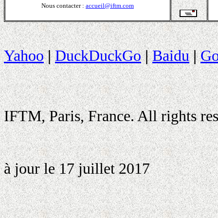
Nous contacter :
accueil@iftm.com
Yahoo
|
DuckDuckGo
|
Baidu
|
Go
All contents cop
IFTM, Paris, France. All rights re
Derni
à jour le 17 juillet 2017